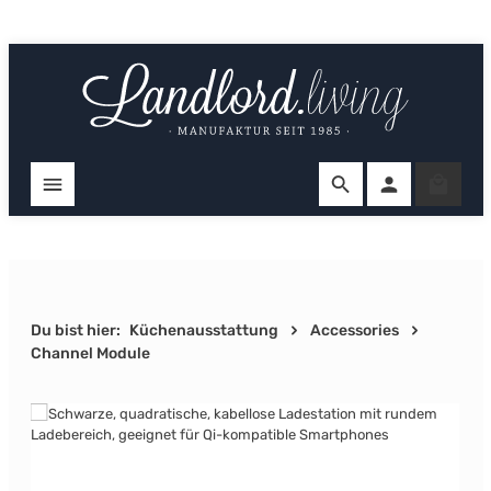
Zum Hauptinhalt springen
Ware
Du bist hier:
Küchenausstattung
Accessories
Channel Module
Bildergalerie überspringen