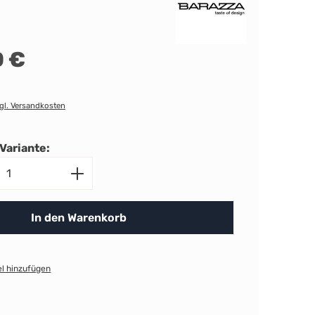
 €
zgl. Versandkosten
Variante:
nzahl: Gib den gewünschten Wert ein ode
In den Warenkorb
l hinzufügen