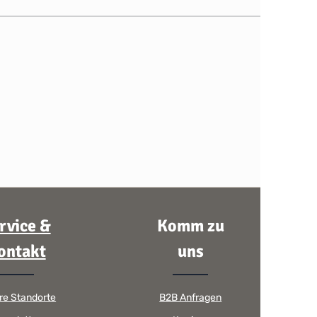
rvice &
Komm zu
ontakt
uns
re Standorte
B2B Anfragen