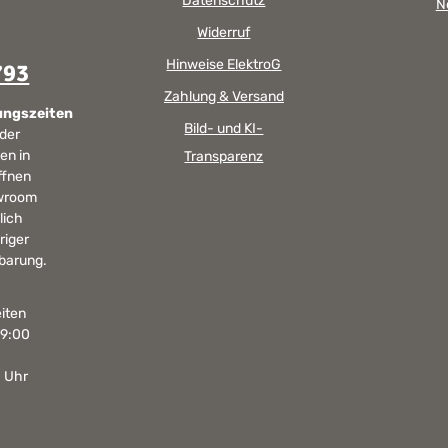
Datenschutz
N
Widerruf
Hinweise ElektroG
793
Zahlung & Versand
ungszeiten
Bild- und KI-
 der
en in
Transparenz
ffnen
wroom
lich
riger
barung.
iten
19:00
0 Uhr