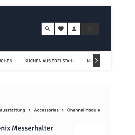
Du hast 0 Produkte auf dem Merkzette
Warenkorb enth
ÜCHEN
KÜCHEN AUS EDELSTAHL
NORDISCHE KÜCHEN
ausstattung
Accessories
Channel Module
enix Messerhalter