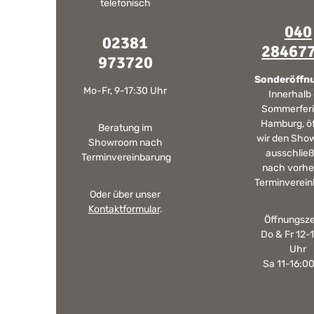
telefonisch
040
02381
28467
973720
Sonderöffn
Mo-Fr, 9-17:30 Uhr
Innerhalb
Sommerferi
Hamburg, ö
Beratung im
wir den Sho
Showroom nach
ausschließ
Terminvereinbarung
nach vorhe
Terminverein
Oder über unser
Kontaktformular
.
Öffnungsze
Do & Fr 12-
Uhr
Sa 11-16:0