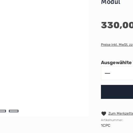
Modul
Regulärer Preis:
330,00
Preise inkl. MwSt. z
Ausgewählte 
Produkt A
Zum Merkzette
Artikelnummer:
1CPC