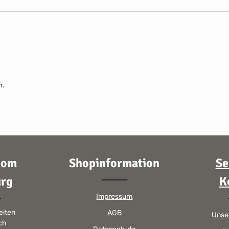
m.
oom
Shopinformation
Se
rg
K
Impressum
eiten
AGB
Unse
sch