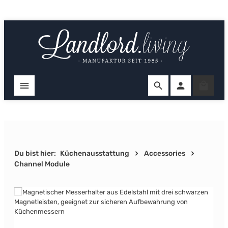
Zum Hauptinhalt springen
Ware
Du bist hier:
Küchenausstattung
Accessories
Channel Module
Bildergalerie überspringen