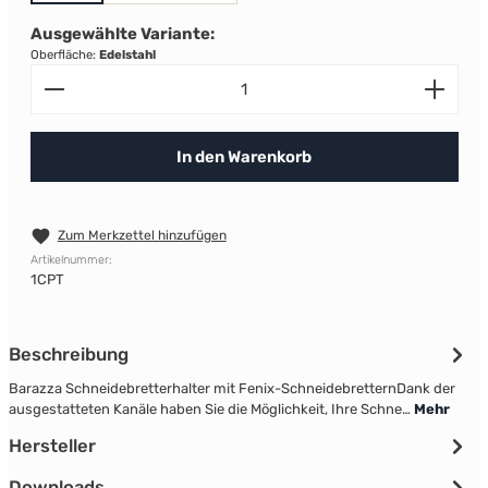
Ausgewählte Variante:
Oberfläche:
Edelstahl
Produkt Anzahl: Gib den gewünschten Wert ein od
In den Warenkorb
Zum Merkzettel hinzufügen
Artikelnummer:
1CPT
Beschreibung
Barazza Schneidebretterhalter mit Fenix-SchneidebretternDank der
ausgestatteten Kanäle haben Sie die Möglichkeit, Ihre Schne…
Mehr
Hersteller
Downloads