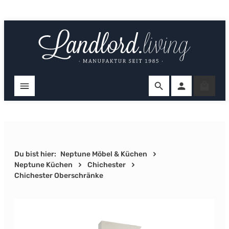
Zum Hauptinhalt springen
Ware
Du bist hier:
Neptune Möbel & Küchen
Neptune Küchen
Chichester
Chichester Oberschränke
Bildergalerie überspringen