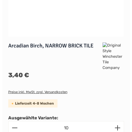
Arcadian Birch, NARROW BRICK TILE
Regulärer Preis:
3,40 €
Preise inkl. MwSt. zzgl. Versandkosten
Lieferzeit 4-8 Wochen
Ausgewählte Variante:
Produkt Anzahl: Gib den gewünschten Wert ein od