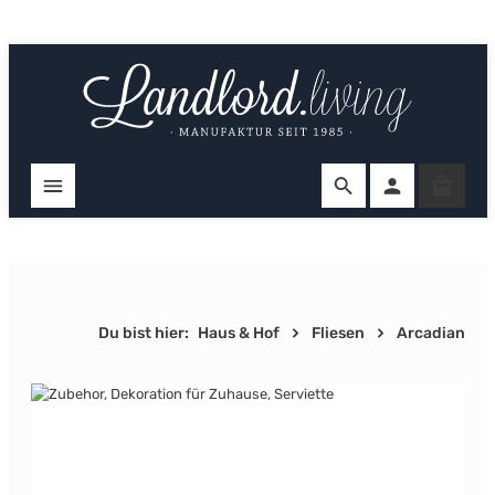
Zum Hauptinhalt springen
Ware
Du bist hier:
Haus & Hof
Fliesen
Arcadian
Bildergalerie überspringen