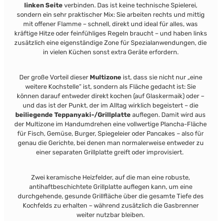
linken Seite
verbinden. Das ist keine technische Spielerei,
sondern ein sehr praktischer Mix: Sie arbeiten rechts und mittig
mit offener Flamme – schnell, direkt und ideal für alles, was
kräftige Hitze oder feinfühliges Regeln braucht – und haben links
zusätzlich eine eigenständige Zone für Spezialanwendungen, die
in vielen Küchen sonst extra Geräte erfordern.
Der große Vorteil dieser
Multizone
ist, dass sie nicht nur „eine
weitere Kochstelle“ ist, sondern als Fläche gedacht ist: Sie
können darauf entweder direkt kochen (auf Glaskermaik) oder –
und das ist der Punkt, der im Alltag wirklich begeistert – die
beiliegende Teppanyaki-/Grillplatte
auflegen. Damit wird aus
der Multizone im Handumdrehen eine vollwertige Plancha-Fläche
für Fisch, Gemüse, Burger, Spiegeleier oder Pancakes – also für
genau die Gerichte, bei denen man normalerweise entweder zu
einer separaten Grillplatte greift oder improvisiert.
Zwei keramische Heizfelder, auf die man eine robuste,
antihaftbeschichtete Grillplatte auflegen kann, um eine
durchgehende, gesunde Grillfläche über die gesamte Tiefe des
Kochfelds zu erhalten – während zusätzlich die Gasbrenner
weiter nutzbar bleiben.