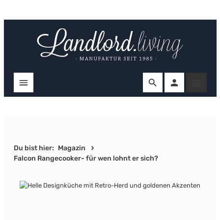
Zum Hauptinhalt springen
Ware
Du bist hier:
Magazin
Falcon Rangecooker- für wen lohnt er sich?