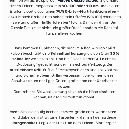
Nehmen wir als Beispiel den
Falcon Classic Deluxe
. Sie erhalten
diesen Falcon Rangecooker in
90, 100 oder 110 cm
und in allen
Breiten bietet dieser einen
79/80-Liter-Multifunktionsofen
–
dazu je nach Breite einen hohen Heißluftofen (90/100) oder einen
zweiten großen Heißluftofen bei 110 cm.
Damit wird klar: Der
Classic Deluxe ist nicht „ein großer Ofen“, sondern ein Konzept
für paralleles Kochen.
Dazu kommen Funktionen, die man im Alltag wirklich spürt.
Falcon beschreibt eine
Schnellaufheizung
, die den Ofen
30 %
schneller
vorheizen soll.
Und bei Falcon ist der Grill nicht als
„Notlösung“ gedacht, sondern als echtes Werkzeug: Der
ausziehbare Grill
läuft auf Teleskopschienen und soll Kontrolle
und Sicherheit beim Grillen verbessern. Sie können diese
Schublade zum richtigen Grillen, gratinieren oder Überbacken
nutzen.
Dadurch das Sie wohl Leistung als auch die Höhe einstellen
können, ist der Grill multifunktional.
Wenn Sie also häufig kochen, backen, gratinieren, warmhalten –
und dabei gern strukturiert arbeiten –, dann ist genau diese
Rangecooker
-Logik der Punkt, an dem Falcon „Sinn“ ergibt.