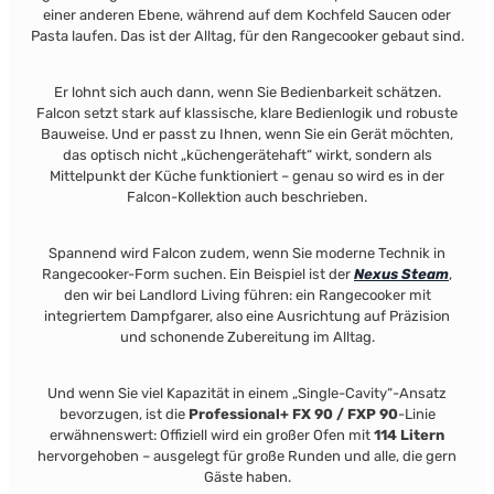
einer anderen Ebene, während auf dem Kochfeld Saucen oder
Pasta laufen. Das ist der Alltag, für den Rangecooker gebaut sind.
Er lohnt sich auch dann, wenn Sie Bedienbarkeit schätzen.
Falcon setzt stark auf klassische, klare Bedienlogik und robuste
Bauweise. Und er passt zu Ihnen, wenn Sie ein Gerät möchten,
das optisch nicht „küchengerätehaft“ wirkt, sondern als
Mittelpunkt der Küche funktioniert – genau so wird es in der
Falcon-Kollektion auch beschrieben.
Spannend wird Falcon zudem, wenn Sie moderne Technik in
Rangecooker-Form suchen. Ein Beispiel ist der
Nexus Steam
,
den wir bei Landlord Living führen: ein Rangecooker mit
integriertem Dampfgarer, also eine Ausrichtung auf Präzision
und schonende Zubereitung im Alltag.
Und wenn Sie viel Kapazität in einem „Single-Cavity“-Ansatz
bevorzugen, ist die
Professional+ FX 90 / FXP 90
-Linie
erwähnenswert: Offiziell wird ein großer Ofen mit
114 Litern
hervorgehoben – ausgelegt für große Runden und alle, die gern
Gäste haben.