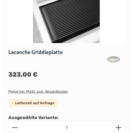
Lacanche Griddleplatte
Regulärer Preis:
323,00 €
Preise inkl. MwSt. zzgl. Versandkosten
Lieferzeit auf Anfrage
Ausgewählte Variante:
Produkt Anzahl: Gib den gewünschten Wert ein od