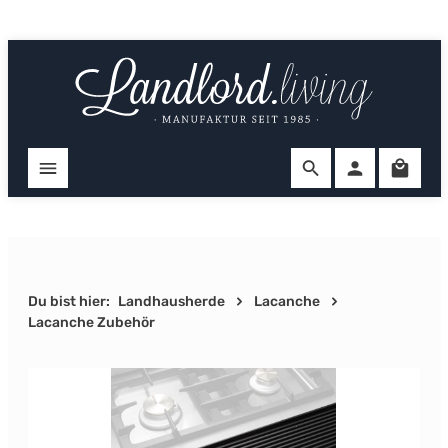
Zum Hauptinhalt springen
Ware
Du bist hier:
Landhausherde
Lacanche
Lacanche Zubehör
Bildergalerie überspringen