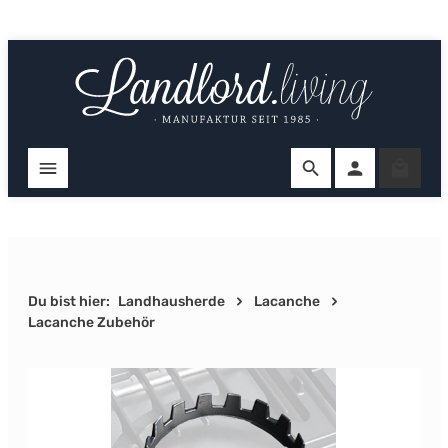
Zum Hauptinhalt springen
Ware
Du bist hier:
Landhausherde
Lacanche
Lacanche Zubehör
Bildergalerie überspringen