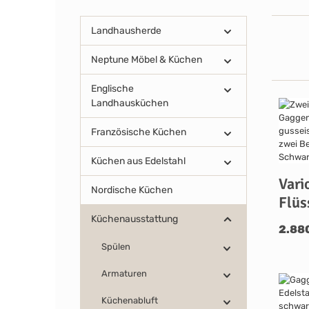
Landhausherde
Neptune Möbel & Küchen
Englische
Landhausküchen
Französische Küchen
Küchen aus Edelstahl
Vari
Nordische Küchen
Flüs
Küchenausstattung
2.88
Spülen
Armaturen
Küchenabluft