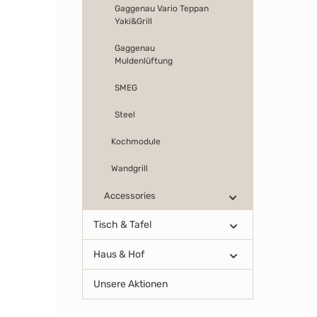
Gaggenau Vario Teppan
Yaki&Grill
Gaggenau
Muldenlüftung
SMEG
Steel
Kochmodule
Wandgrill
Accessories
Tisch & Tafel
Haus & Hof
Unsere Aktionen