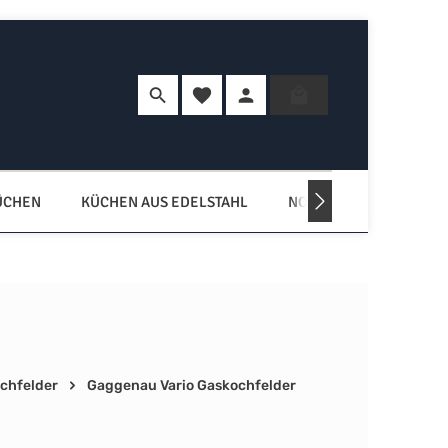
Du hast 0 Produkte auf dem Merkzette
Warenkorb enth
ÜCHEN
KÜCHEN AUS EDELSTAHL
NORDISCHE KÜCHEN
chfelder
Gaggenau Vario Gaskochfelder