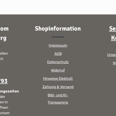
oom
Shopinformation
Se
rg
K
Impressum
eiten
AGB
Unse
sch
Datenschutz
N
Widerruf
Hinweise ElektroG
793
Zahlung & Versand
ungszeiten
Bild- und KI-
 der
en in
Transparenz
ffnen
wroom