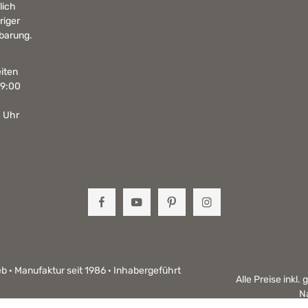
lich
riger
barung.
iten
19:00
0 Uhr
b · Manufaktur seit 1986 · Inhabergeführt
Alle Preise inkl.
N