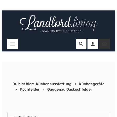
Zum Hauptinhalt springen
Ware
Du bist hier:
Küchenausstattung
Küchengeräte
Kochfelder
Gaggenau Gaskochfelder