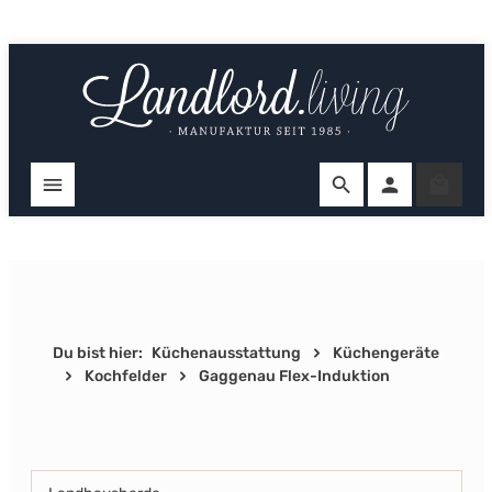
Zum Hauptinhalt springen
Ware
Du bist hier:
Küchenausstattung
Küchengeräte
Kochfelder
Gaggenau Flex-Induktion