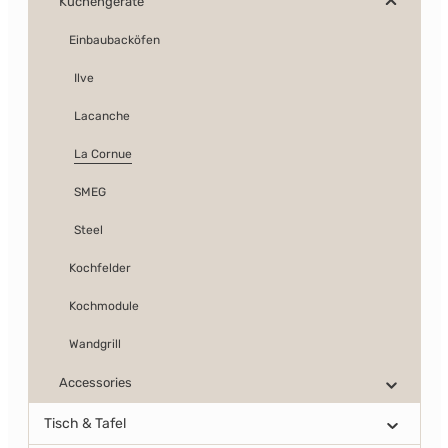
Küchengeräte
Einbaubacköfen
Ilve
Lacanche
La Cornue
SMEG
Steel
Kochfelder
Kochmodule
Wandgrill
Accessories
Tisch & Tafel