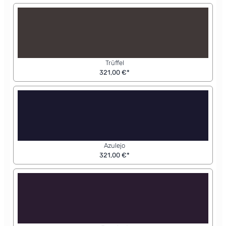
Trüffel
321,00 €*
Azulejo
321,00 €*