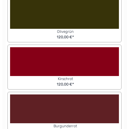
Olivegrün
120,00 €*
Kirschrot
120,00 €*
Burgunderrot