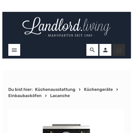
Zum Hauptinhalt springen
Ware
Du bist hier:
Küchenausstattung
Küchengeräte
Einbaubacköfen
Lacanche
Bildergalerie überspringen