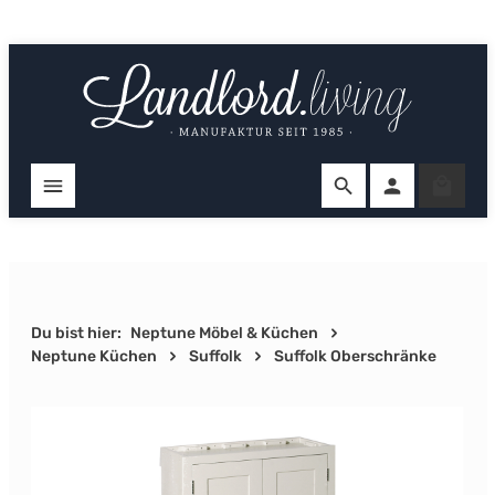
Zum Hauptinhalt springen
Ware
Du bist hier:
Neptune Möbel & Küchen
Neptune Küchen
Suffolk
Suffolk Oberschränke
Bildergalerie überspringen