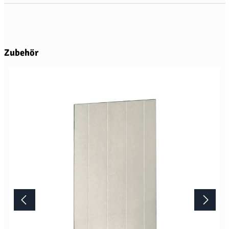
Produktgalerie überspringen
Zubehör