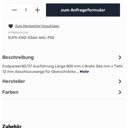
Produkt Anzahl: Gib den gewünscht
zum Anfrageformular
Zum Merkzettel hinzufügen
Artikelnummer:
SUFK-END-0366-WAL-PSE
Beschreibung
Endpaneel 80/37 Ausführung Länge 800 mm x Breite 366 mm x Tiefe
12 mm Abschlusswange für Oberschränke …
Mehr
Hersteller
Farben
Produktgalerie überspringen
Zubehör