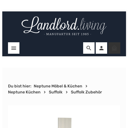
Zum Hauptinhalt springen
Ware
Du bist hier:
Neptune Möbel & Küchen
Neptune Küchen
Suffolk
Suffolk Zubehör
Bildergalerie überspringen