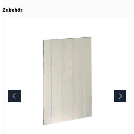
Produktgalerie überspringen
Zubehör