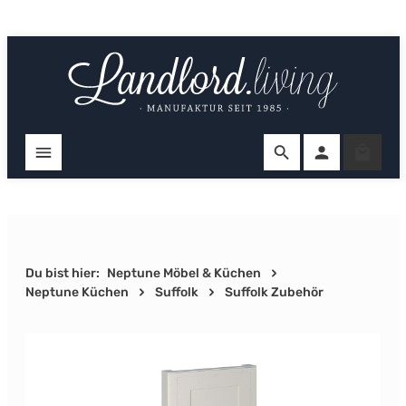
Zum Hauptinhalt springen
Ware
Du bist hier:
Neptune Möbel & Küchen
Neptune Küchen
Suffolk
Suffolk Zubehör
Bildergalerie überspringen