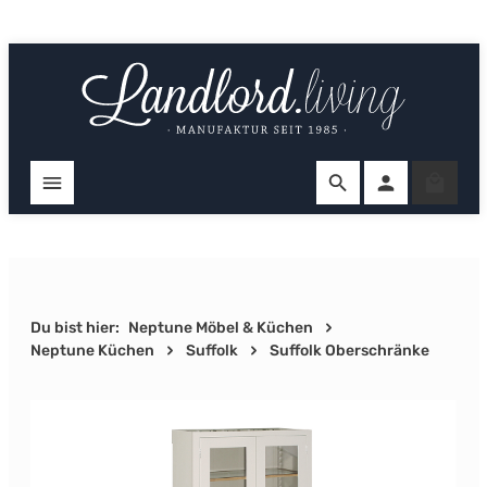
Zum Hauptinhalt springen
Ware
Du bist hier:
Neptune Möbel & Küchen
Neptune Küchen
Suffolk
Suffolk Oberschränke
Bildergalerie überspringen