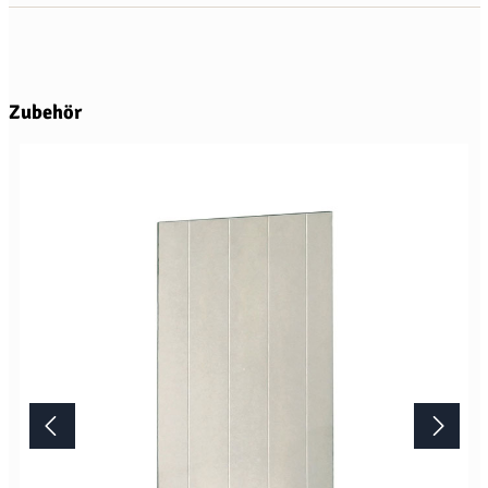
Produktgalerie überspringen
Zubehör