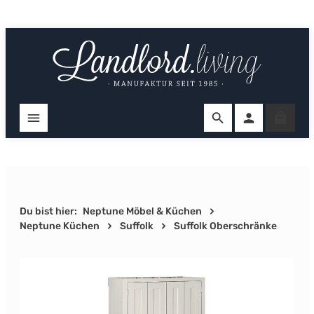
Zum Hauptinhalt springen
Ware
Du bist hier:
Neptune Möbel & Küchen
Neptune Küchen
Suffolk
Suffolk Oberschränke
Bildergalerie überspringen