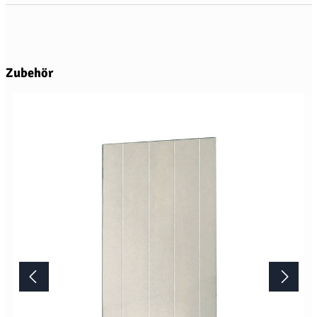
Produktgalerie überspringen
Zubehör