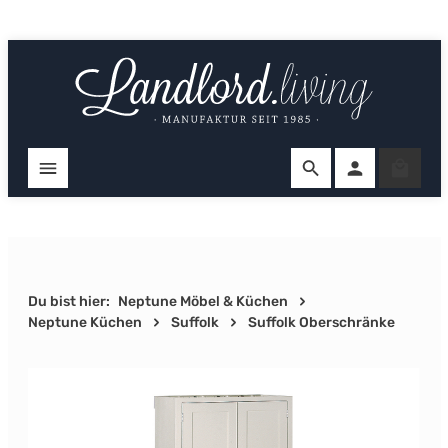
Zum Hauptinhalt springen
Ware
Du bist hier:
Neptune Möbel & Küchen
Neptune Küchen
Suffolk
Suffolk Oberschränke
Bildergalerie überspringen