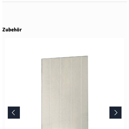
Produktgalerie überspringen
Zubehör