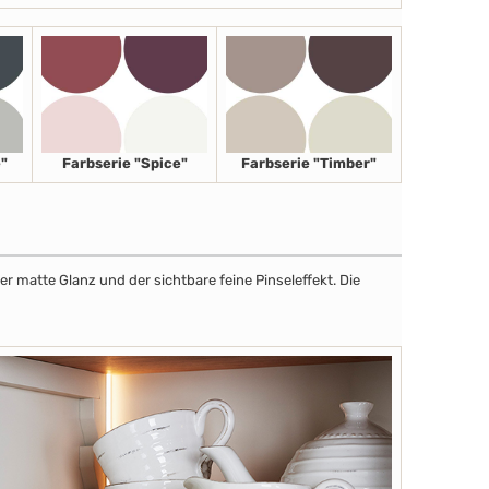
"
Farbserie "Spice"
Farbserie "Timber"
r matte Glanz und der sichtbare feine Pinseleffekt. Die