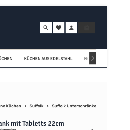
Du hast 0 Produkte auf dem Merkzette
Warenkorb enth
KÜCHEN
KÜCHEN AUS EDELSTAHL
NORDISCHE KÜCHEN
ne Küchen
Suffolk
Suffolk Unterschränke
ank mit Tabletts 22cm
sisversion