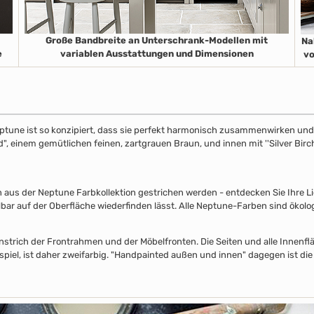
Große Bandbreite an Unterschrank-Modellen mit
Na
e
variablen Ausstattungen und Dimensionen
vo
ptune ist so konzipiert, dass sie perfekt harmonisch zusammenwirken und S
", einem gemütlichen feinen, zartgrauen Braun, und innen mit ''Silver Birch
s der Neptune Farbkollektion gestrichen werden - entdecken Sie Ihre Lieb
lbar auf der Oberfläche wiederfinden lässt. Alle Neptune-Farben sind ökolo
nstrich der Frontrahmen und der Möbelfronten. Die Seiten und alle Innenflä
piel, ist daher zweifarbig. "Handpainted außen und innen" dagegen ist die