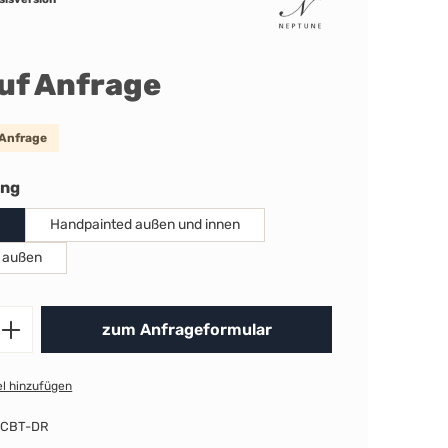
auf Anfrage
 Anfrage
auswählen
ung
Handpainted außen und innen
 außen
Produkt Anzahl: Gib den gewünschten 
zum Anfrageformular
l hinzufügen
-CBT-DR