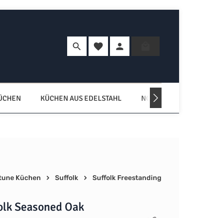
Du hast 0 Produkte auf dem Merkzette
Warenkorb enth
KÜCHEN
KÜCHEN AUS EDELSTAHL
NORDISCHE KÜCHEN
tune Küchen
Suffolk
Suffolk Freestanding
folk Seasoned Oak