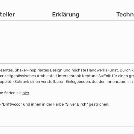
teller
Erklärung
Techn
dezentes, Shaker-inspiriertes Design und höchste Handwerkskunst. Durch klar
s oder zeitgenössisches Ambiente. Unterschrank Neptune Suffolk für einen g
ppeltür-Schrank einen verstellbaren Einlegeboden, der den Innenraum in z
on finden sie
hier
.
e
"
Driftwood
" und innen in der Farbe
"Silver Birch"
gestrichen.