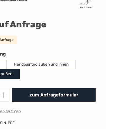
auf Anfrage
 Anfrage
auswählen
ung
Handpainted außen und innen
 außen
Produkt Anzahl: Gib den gewünschten 
zum Anfrageformular
l hinzufügen
SIN-PSE