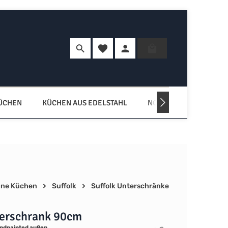
Du hast 0 Produkte auf dem Merkzette
Warenkorb enth
KÜCHEN
KÜCHEN AUS EDELSTAHL
NORDISCHE KÜCHEN
ne Küchen
Suffolk
Suffolk Unterschränke
erschrank 90cm
ndpainted außen