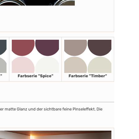
"
Farbserie "Spice"
Farbserie "Timber"
r matte Glanz und der sichtbare feine Pinseleffekt. Die