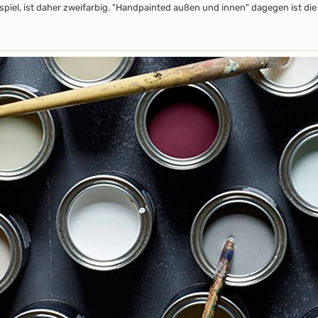
piel, ist daher zweifarbig. "Handpainted außen und innen" dagegen ist die