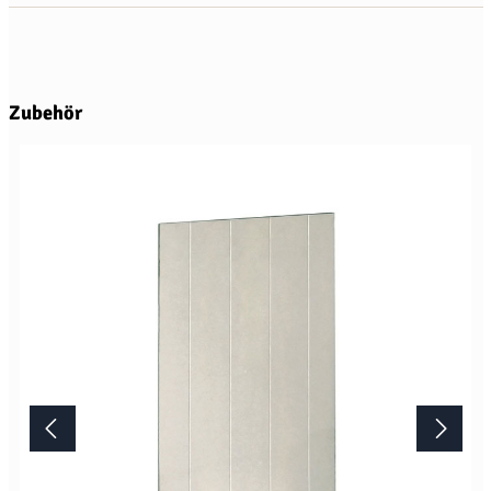
Produktgalerie überspringen
Zubehör