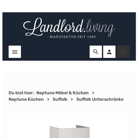
Zum Hauptinhalt springen
Ware
Du bist hier:
Neptune Möbel & Küchen
Neptune Küchen
Suffolk
Suffolk Unterschränke
Bildergalerie überspringen