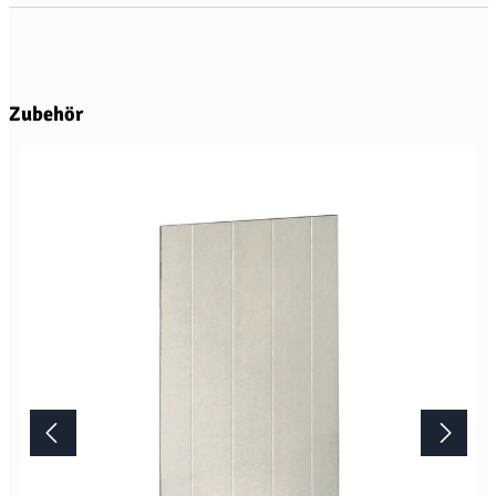
Produktgalerie überspringen
Zubehör