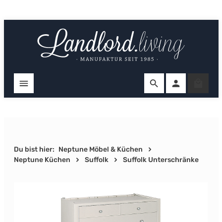
Zum Hauptinhalt springen
Ware
Du bist hier:
Neptune Möbel & Küchen
Neptune Küchen
Suffolk
Suffolk Unterschränke
Bildergalerie überspringen