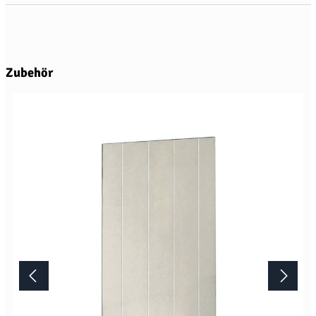
Produktgalerie überspringen
Zubehör