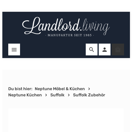
Zum Hauptinhalt springen
Ware
Du bist hier:
Neptune Möbel & Küchen
Neptune Küchen
Suffolk
Suffolk Zubehör
Bildergalerie überspringen