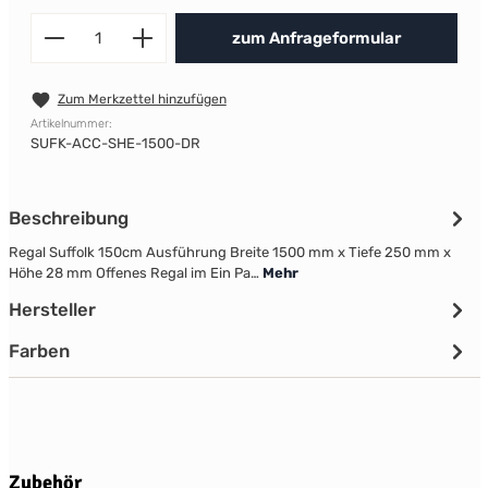
Produkt Anzahl: Gib den gewünscht
zum Anfrageformular
Zum Merkzettel hinzufügen
Artikelnummer:
SUFK-ACC-SHE-1500-DR
Beschreibung
Regal Suffolk 150cm Ausführung Breite 1500 mm x Tiefe 250 mm x
Höhe 28 mm Offenes Regal im Ein Pa…
Mehr
Hersteller
Farben
Produktgalerie überspringen
Zubehör