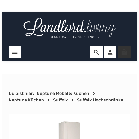
Zum Hauptinhalt springen
Ware
Du bist hier:
Neptune Möbel & Küchen
Neptune Küchen
Suffolk
Suffolk Hochschränke
Bildergalerie überspringen