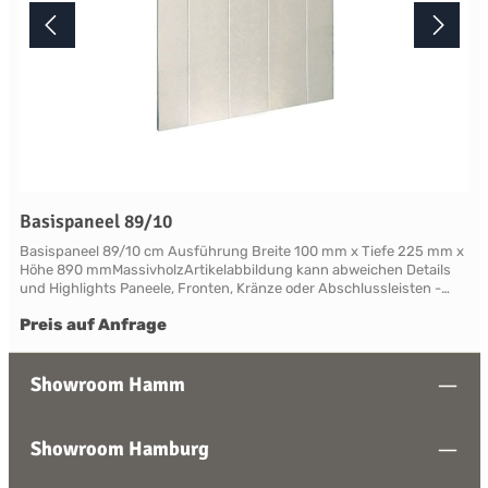
Basispaneel 89/10
Basispaneel 89/10 cm Ausführung Breite 100 mm x Tiefe 225 mm x
Höhe 890 mmMassivholzArtikelabbildung kann abweichen Details
und Highlights Paneele, Fronten, Kränze oder Abschlussleisten -
alles für Ihre LandhauskücheSuffolk - große Vielfalt an Schrank-
Preis auf Anfrage
Modellen mit variablen Ausstattungen und DimensionenNahezu
grenzenlose Möglichkeiten der Individualisierung; vom Handpainted
Service über Griffe bis zu Maßlösungen Farben und Handpainting
Service Die Palette der eleganten, handwerklichen Lackfarben von
Showroom Hamm
Neptune ist so konzipiert, dass sie perfekt harmonisch
zusammenwirken und Sie die Freiheit haben, jede Farbe zu
mischen. Jedes Möbelstück von Neptune kann in Ihrem
Showroom Hamburg
Wunschfarbton aus der Neptune Farbkollektion gestrichen werden -
entdecken Sie Ihre Lieblingsfarbe! Das besondere stellt hierbei die