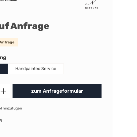
auf Anfrage
 Anfrage
auswählen
ung
Handpainted Service
Produkt Anzahl: Gib den gewünschten 
zum Anfrageformular
l hinzufügen
R