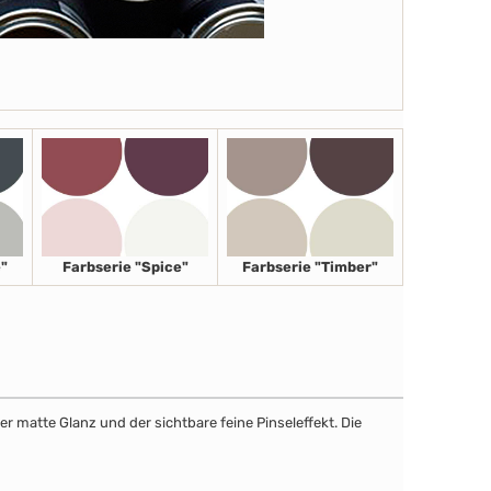
"
Farbserie "Spice"
Farbserie "Timber"
r matte Glanz und der sichtbare feine Pinseleffekt. Die