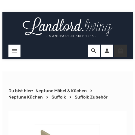
Zum Hauptinhalt springen
Ware
Du bist hier:
Neptune Möbel & Küchen
Neptune Küchen
Suffolk
Suffolk Zubehör
Bildergalerie überspringen