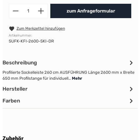
Produkt Anzahl: Gib den gewünscht
zum Anfrageformular
Zum Merkzettel hinzufügen
Artikelnummer:
SUFK-KFI-2600-SKI-DR
Beschreibung
Profilierte Sockelleiste 260 cm AUSFÜHRUNG Länge 2600 mm x Breite
650 mm Profilstange für individuell…
Mehr
Hersteller
Farben
Produktgalerie überspringen
Zubehör