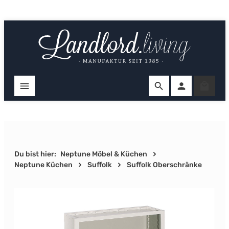
Zum Hauptinhalt springen
Ware
Du bist hier:
Neptune Möbel & Küchen
Neptune Küchen
Suffolk
Suffolk Oberschränke
Bildergalerie überspringen