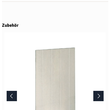
Produktgalerie überspringen
Zubehör