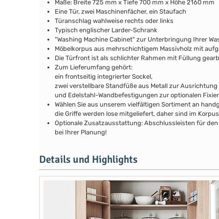
Maße: Breite 725 mm x Tiefe 700 mm x Höhe 2160 mm
Eine Tür, zwei Maschinenfächer, ein Staufach
Türanschlag wahlweise rechts oder links
Typisch englischer Larder-Schrank
"Washing Machine Cabinet" zur Unterbringung Ihrer Wa
Möbelkorpus aus mehrschichtigem Massivholz mit au
Die Türfront ist als schlichter Rahmen mit Füllung gear
Zum Lieferumfang gehört:
ein frontseitig integrierter Sockel,
zwei verstellbare Standfüße aus Metall zur Ausrichtung
und Edelstahl-Wandbefestigungen zur optionalen Fixie
Wählen Sie aus unserem vielfältigen Sortiment an handg
die Griffe werden lose mitgeliefert, daher sind im Kor
Optionale Zusatzausstattung: Abschlussleisten für den 
bei Ihrer Planung!
Details und Highlights