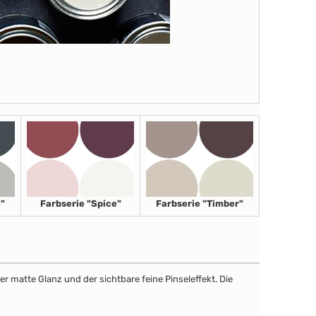
"
Farbserie "Spice"
Farbserie "Timber"
r matte Glanz und der sichtbare feine Pinseleffekt. Die