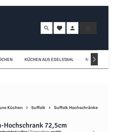
Du hast 0 Produkte auf dem Merkzette
Warenkorb enth
KÜCHEN
KÜCHEN AUS EDELSTAHL
NORDISCHE KÜCHEN
une Küchen
Suffolk
Suffolk Hochschränke
-Hochschrank 72,5cm
ndpainted außen
|
Türanschlag:
rechts