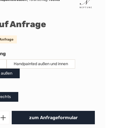
auf Anfrage
 Anfrage
auswählen
ung
Handpainted außen und innen
 außen
uswählen
rechts
Produkt Anzahl: Gib den gewünschten 
zum Anfrageformular