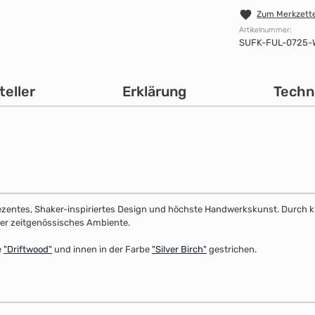
Zum Merkzette
Artikelnummer:
SUFK-FUL-0725-
teller
Erklärung
Techn
dezentes, Shaker-inspiriertes Design und höchste Handwerkskunst. Durch klar
 oder zeitgenössisches Ambiente.
e
"Driftwood"
und innen in der Farbe
"Silver Birch"
gestrichen.