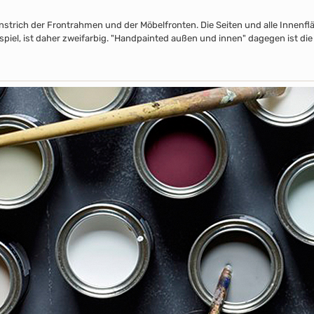
nstrich der Frontrahmen und der Möbelfronten. Die Seiten und alle Innenflä
piel, ist daher zweifarbig. "Handpainted außen und innen" dagegen ist die