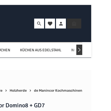
Du hast 0 Produkte auf dem Merkzette
Warenkorb enth
ÜCHEN
KÜCHEN AUS EDELSTAHL
NORDISCHE KÜCHEN
de
Holzherde
de Manincor Kochmaschinen
or Domino8 + GD7