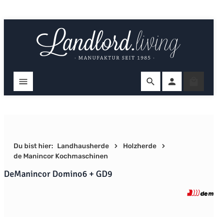
Zum Hauptinhalt springen
Ware
Du bist hier:
Landhausherde
Holzherde
de Manincor Kochmaschinen
DeManincor Domino6 + GD9