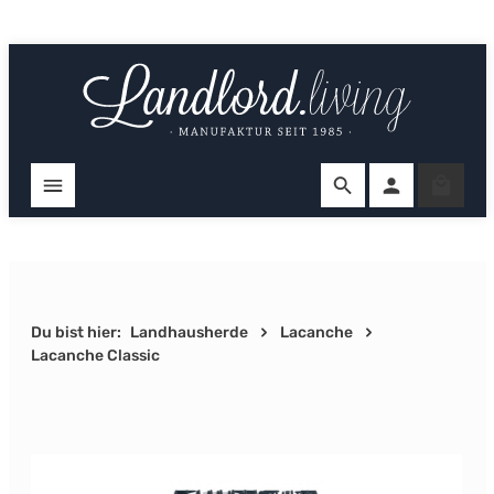
Zum Hauptinhalt springen
Ware
Du bist hier:
Landhausherde
Lacanche
Lacanche Classic
Bildergalerie überspringen