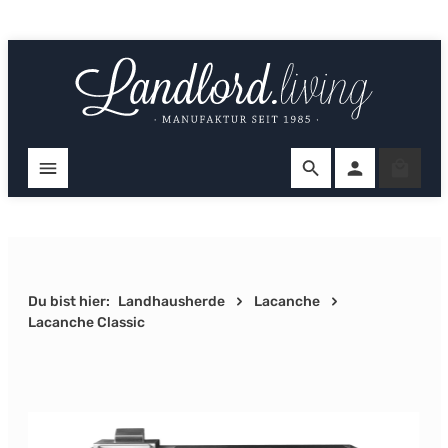
Zum Hauptinhalt springen
Ware
Du bist hier:
Landhausherde
Lacanche
Lacanche Classic
Bildergalerie überspringen