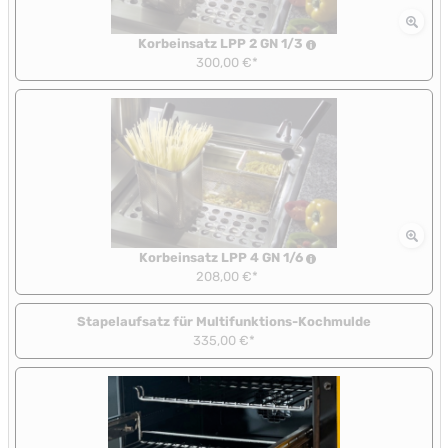
Korbeinsatz LPP 2 GN 1/3
300,00 €*
Korbeinsatz LPP 4 GN 1/6
208,00 €*
Stapelaufsatz für Multifunktions-Kochmulde
335,00 €*