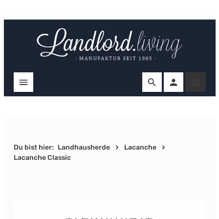
Zum Hauptinhalt springen
Ware
Du bist hier:
Landhausherde
Lacanche
Lacanche Classic
Bildergalerie überspringen