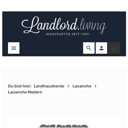
Zum Hauptinhalt springen
Ware
Du bist hier:
Landhausherde
Lacanche
Lacanche Modern
Bildergalerie überspringen