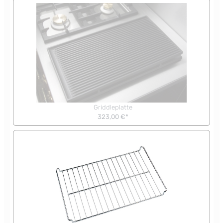
Griddleplatte
323,00 €*