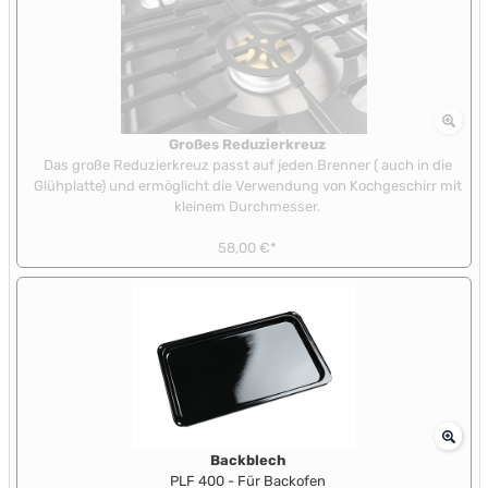
Großes Reduzierkreuz
Das große Reduzierkreuz passt auf jeden Brenner ( auch in die
Glühplatte) und ermöglicht die Verwendung von Kochgeschirr mit
kleinem Durchmesser.
58,00 €*
Backblech
PLF 400 - Für Backofen