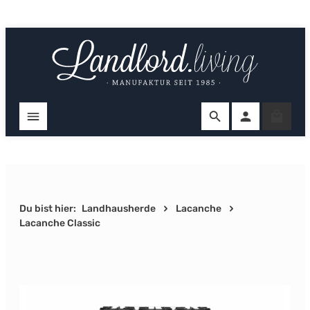
Zum Hauptinhalt springen
Ware
Du bist hier:
Landhausherde
Lacanche
Lacanche Classic
Bildergalerie überspringen