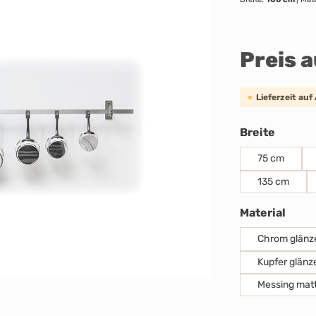
Preis 
Lieferzeit auf
auswäh
Breite
75 cm
135 cm
ausw
Material
Chrom glänz
Kupfer glänz
Messing mat