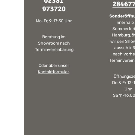
02381
28467
973720
Sonderöffn
Mo-Fr, 9-17:30 Uhr
Innerhalb
Sommerferi
Hamburg, ö
Beratung im
wir den Sho
Showroom nach
ausschließ
Terminvereinbarung
nach vorhe
Terminverein
Oder über unser
Kontaktformular
.
Öffnungsze
Do & Fr 12-
Uhr
Sa 11-16:0