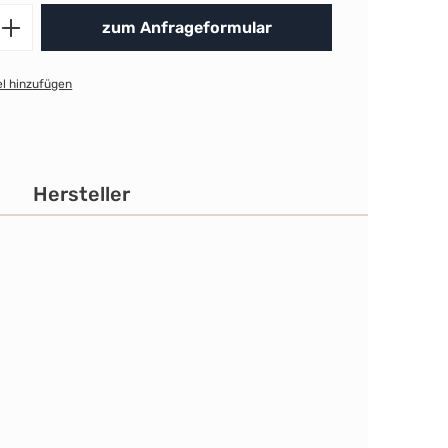
Produkt Anzahl: Gib den gewünschten 
zum Anfrageformular
l hinzufügen
Hersteller