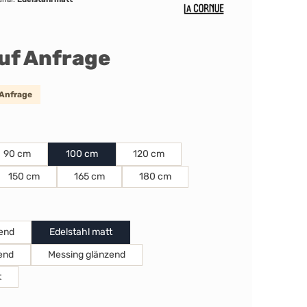
auf Anfrage
 Anfrage
len
90 cm
100 cm
120 cm
150 cm
165 cm
180 cm
ählen
end
Edelstahl matt
end
Messing glänzend
t