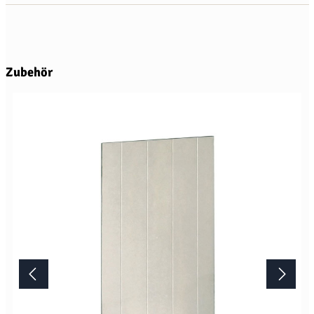
Produktgalerie überspringen
Zubehör