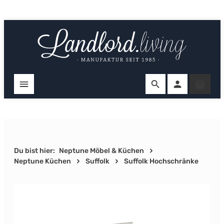
Zum Hauptinhalt springen
Ware
Du bist hier:
Neptune Möbel & Küchen
Neptune Küchen
Suffolk
Suffolk Hochschränke
Bildergalerie überspringen