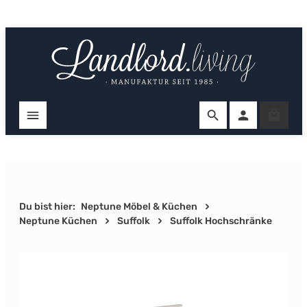
Zum Hauptinhalt springen
Ware
Du bist hier:
Neptune Möbel & Küchen
Neptune Küchen
Suffolk
Suffolk Hochschränke
Bildergalerie überspringen