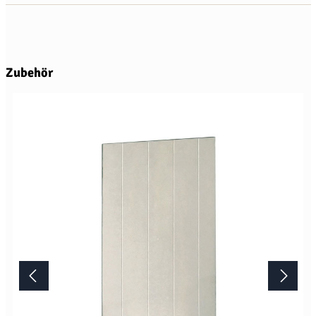
Produktgalerie überspringen
Zubehör