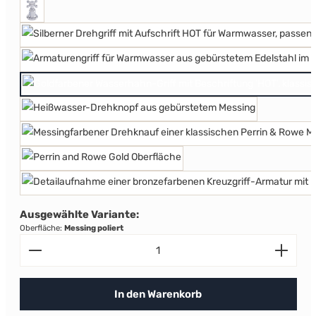
Chrom
Nickel
Nickel m
Messing poliert
Messing satiniert
Altmessing
Gold
Ausgewählte Variante:
Oberfläche:
Messing poliert
Produkt Anzahl: Gib den gewünschten Wert ein od
In den Warenkorb