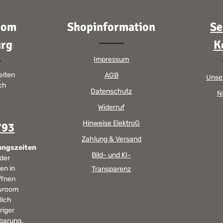
oom
Shopinformation
Se
rg
K
Impressum
eiten
AGB
Unse
sch
Datenschutz
N
Widerruf
Hinweise ElektroG
793
Zahlung & Versand
ungszeiten
Bild- und KI-
 der
en in
Transparenz
ffnen
wroom
lich
riger
barung.