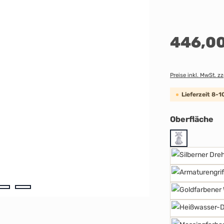
Regulärer Preis:
446,00
Preise inkl. MwSt. z
Lieferzeit 8-
au
Oberfläche
Chrom