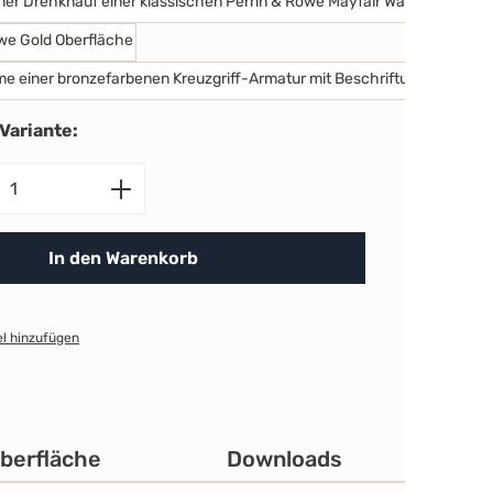
Altmessing
Gold
Englisch Bronz
Variante:
nzahl: Gib den gewünschten Wert ein ode
In den Warenkorb
l hinzufügen
berfläche
Downloads