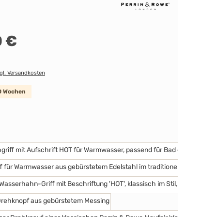
 €
zgl. Versandkosten
10 Wochen
swählen
Nickel
Nickel matt
Messing poliert
Messing satiniert