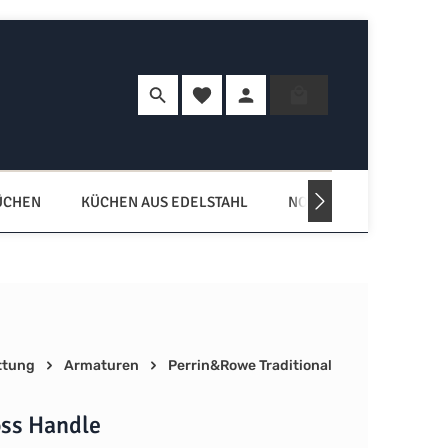
Du hast 0 Produkte auf dem Merkzette
Warenkorb enth
ÜCHEN
KÜCHEN AUS EDELSTAHL
NORDISCHE KÜCHEN
ttung
Armaturen
Perrin&Rowe Traditional
ss Handle