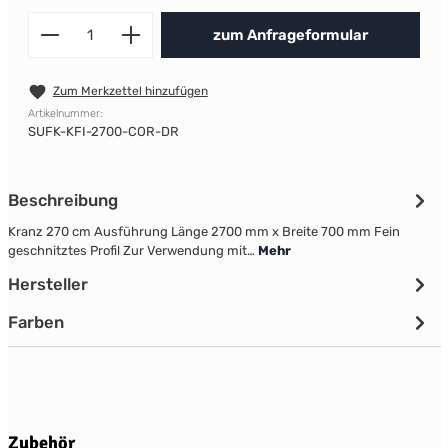
Produkt Anzahl: Gib den gewünscht
zum Anfrageformular
Zum Merkzettel hinzufügen
Artikelnummer:
SUFK-KFI-2700-COR-DR
Beschreibung
Kranz 270 cm Ausführung Länge 2700 mm x Breite 700 mm Fein
geschnitztes Profil Zur Verwendung mit…
Mehr
Hersteller
Farben
Produktgalerie überspringen
Zubehör