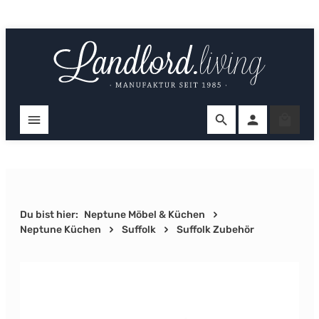
Zum Hauptinhalt springen
Ware
Du bist hier:
Neptune Möbel & Küchen
Neptune Küchen
Suffolk
Suffolk Zubehör
Bildergalerie überspringen