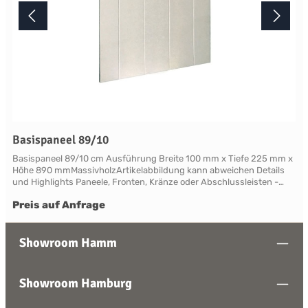
Basispaneel 89/10
Basispaneel 89/10 cm Ausführung Breite 100 mm x Tiefe 225 mm x
Höhe 890 mmMassivholzArtikelabbildung kann abweichen Details
und Highlights Paneele, Fronten, Kränze oder Abschlussleisten -
alles für Ihre LandhauskücheSuffolk - große Vielfalt an Schrank-
Preis auf Anfrage
Modellen mit variablen Ausstattungen und DimensionenNahezu
grenzenlose Möglichkeiten der Individualisierung; vom Handpainted
Service über Griffe bis zu Maßlösungen Farben und Handpainting
Service Die Palette der eleganten, handwerklichen Lackfarben von
Showroom Hamm
Neptune ist so konzipiert, dass sie perfekt harmonisch
zusammenwirken und Sie die Freiheit haben, jede Farbe zu
mischen. Jedes Möbelstück von Neptune kann in Ihrem
Showroom Hamburg
Wunschfarbton aus der Neptune Farbkollektion gestrichen werden -
entdecken Sie Ihre Lieblingsfarbe! Das besondere stellt hierbei die