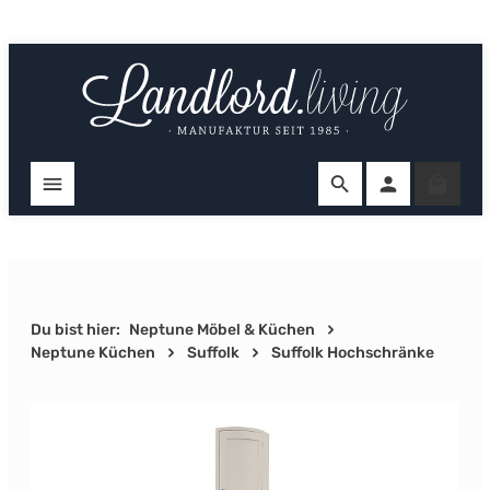
Zum Hauptinhalt springen
Ware
Du bist hier:
Neptune Möbel & Küchen
Neptune Küchen
Suffolk
Suffolk Hochschränke
Bildergalerie überspringen