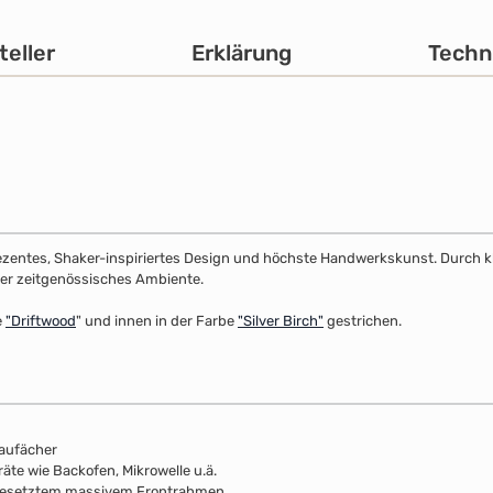
teller
Erklärung
Techn
dezentes, Shaker-inspiriertes Design und höchste Handwerkskunst. Durch klar
 oder zeitgenössisches Ambiente.
e
"
Driftwood
" und innen in der Farbe
"Silver Birch"
gestrichen.
baufächer
te wie Backofen, Mikrowelle u.ä.
fgesetztem massivem Frontrahmen