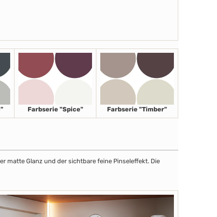
"
Farbserie "Spice"
Farbserie "Timber"
r matte Glanz und der sichtbare feine Pinseleffekt. Die