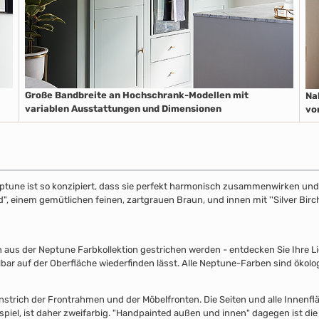
Große Bandbreite an Hochschrank-Modellen mit
Na
variablen Ausstattungen und Dimensionen
vo
ptune ist so konzipiert, dass sie perfekt harmonisch zusammenwirken und S
", einem gemütlichen feinen, zartgrauen Braun, und innen mit ''Silver Birch
s der Neptune Farbkollektion gestrichen werden - entdecken Sie Ihre Lieb
lbar auf der Oberfläche wiederfinden lässt. Alle Neptune-Farben sind ökolo
nstrich der Frontrahmen und der Möbelfronten. Die Seiten und alle Innenflä
piel, ist daher zweifarbig. "Handpainted außen und innen" dagegen ist die