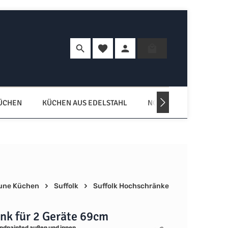
Du hast 0 Produkte auf dem Merkzette
Warenkorb enth
KÜCHEN
KÜCHEN AUS EDELSTAHL
NORDISCHE KÜCHEN
une Küchen
Suffolk
Suffolk Hochschränke
nk für 2 Geräte 69cm
ndpainted außen und innen