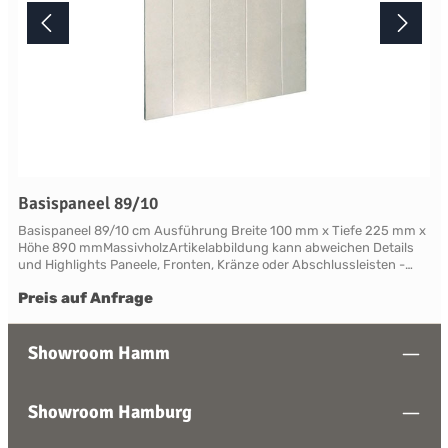
Basispaneel 89/10
Basispaneel 89/10 cm Ausführung Breite 100 mm x Tiefe 225 mm x
Höhe 890 mmMassivholzArtikelabbildung kann abweichen Details
und Highlights Paneele, Fronten, Kränze oder Abschlussleisten -
alles für Ihre LandhauskücheSuffolk - große Vielfalt an Schrank-
Preis auf Anfrage
Modellen mit variablen Ausstattungen und DimensionenNahezu
grenzenlose Möglichkeiten der Individualisierung; vom Handpainted
Service über Griffe bis zu Maßlösungen Farben und Handpainting
Service Die Palette der eleganten, handwerklichen Lackfarben von
Showroom Hamm
Neptune ist so konzipiert, dass sie perfekt harmonisch
zusammenwirken und Sie die Freiheit haben, jede Farbe zu
mischen. Jedes Möbelstück von Neptune kann in Ihrem
Showroom Hamburg
Wunschfarbton aus der Neptune Farbkollektion gestrichen werden -
entdecken Sie Ihre Lieblingsfarbe! Das besondere stellt hierbei die