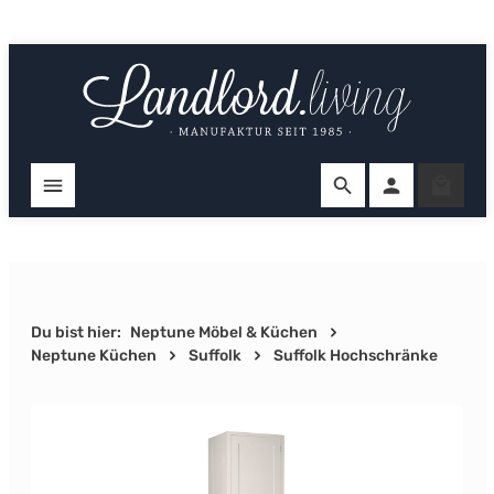
Zum Hauptinhalt springen
Ware
Du bist hier:
Neptune Möbel & Küchen
Neptune Küchen
Suffolk
Suffolk Hochschränke
Bildergalerie überspringen