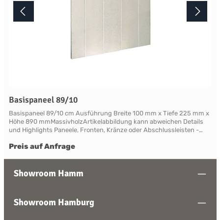
Basispaneel 89/10
Basispaneel 89/10 cm Ausführung Breite 100 mm x Tiefe 225 mm x
Höhe 890 mmMassivholzArtikelabbildung kann abweichen Details
und Highlights Paneele, Fronten, Kränze oder Abschlussleisten -
alles für Ihre LandhauskücheSuffolk - große Vielfalt an Schrank-
Preis auf Anfrage
Modellen mit variablen Ausstattungen und DimensionenNahezu
grenzenlose Möglichkeiten der Individualisierung; vom Handpainted
Service über Griffe bis zu Maßlösungen Farben und Handpainting
Service Die Palette der eleganten, handwerklichen Lackfarben von
Showroom Hamm
Neptune ist so konzipiert, dass sie perfekt harmonisch
zusammenwirken und Sie die Freiheit haben, jede Farbe zu
mischen. Jedes Möbelstück von Neptune kann in Ihrem
Showroom Hamburg
Wunschfarbton aus der Neptune Farbkollektion gestrichen werden -
entdecken Sie Ihre Lieblingsfarbe! Das besondere stellt hierbei die