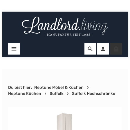
Zum Hauptinhalt springen
Ware
Du bist hier:
Neptune Möbel & Küchen
Neptune Küchen
Suffolk
Suffolk Hochschränke
Bildergalerie überspringen