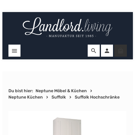
Zum Hauptinhalt springen
Ware
Du bist hier:
Neptune Möbel & Küchen
Neptune Küchen
Suffolk
Suffolk Hochschränke
Bildergalerie überspringen