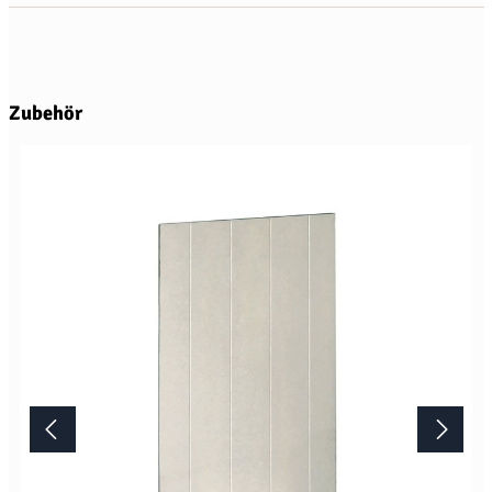
Produktgalerie überspringen
Zubehör